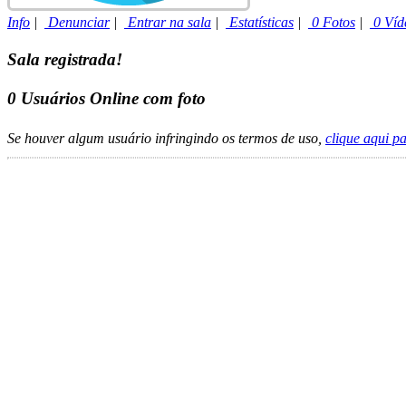
Info
|
Denunciar
|
Entrar na sala
|
Estatísticas
|
0 Fotos
|
0 Víd
Sala registrada!
0
Usuários Online com foto
Se houver algum usuário infringindo os termos de uso,
clique aqui p