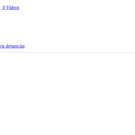
|
0 Vídeos
ara denunciar
.