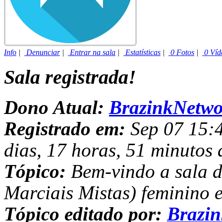
Info
|
Denunciar
|
Entrar na sala
|
Estatísticas
|
0 Fotos
|
0 Víd
Sala registrada!
Dono Atual:
BrazinkNetwo
Registrado em:
Sep 07 15:4
dias, 17 horas, 51 minutos 
Tópico:
Bem-vindo a sala 
Marciais Mistas) feminino 
Tópico editado por:
Brazi