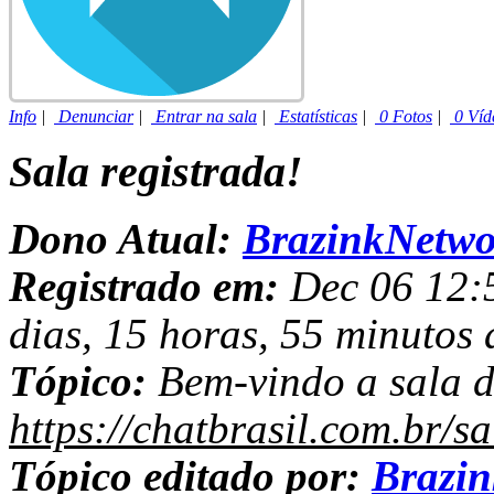
Info
|
Denunciar
|
Entrar na sala
|
Estatísticas
|
0 Fotos
|
0 Víd
Sala registrada!
Dono Atual:
BrazinkNetwo
Registrado em:
Dec 06 12:5
dias, 15 horas, 55 minutos 
Tópico:
Bem-vindo a sala d
https://chatbrasil.com.br/s
Tópico editado por:
Brazi