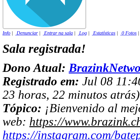
Info
|
Denunciar
|
Entrar na sala
|
Log
|
Estatísticas
|
0 Fotos
Sala registrada!
Dono Atual:
BrazinkNetwo
Registrado em:
Jul 08 11:4
23 horas, 22 minutos atrás)
Tópico:
¡Bienvenido al mejo
web:
https://www.brazink.ch
https://instagram.com/bate