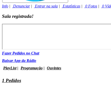
Info
|
Denunciar
|
Entrar na sala
|
Estatísticas
|
0 Fotos
|
0 Víd
Sala registrada!
Fazer Pedidos no Chat
Baixar App da Rádio
PlayList
|
Programação
|
Ouvintes
1 Pedidos