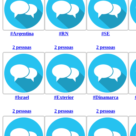
#Argentina
#RN
#SE
2 pessoas
2 pessoas
2 pessoas
#Israel
#Exterior
#Dinamarca
2 pessoas
2 pessoas
2 pessoas