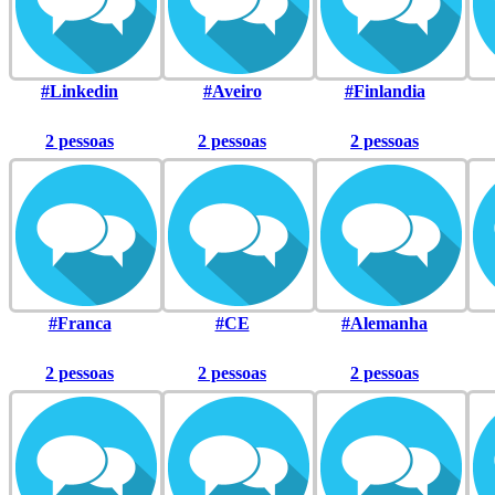
#Linkedin
#Aveiro
#Finlandia
2 pessoas
2 pessoas
2 pessoas
#Franca
#CE
#Alemanha
2 pessoas
2 pessoas
2 pessoas