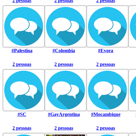
2 pessoas
2 pessoas
2 pessoas
#Palestina
#Colombia
#Evora
2 pessoas
2 pessoas
2 pessoas
#SC
#GayArgentina
#Mocambique
2 pessoas
2 pessoas
2 pessoas