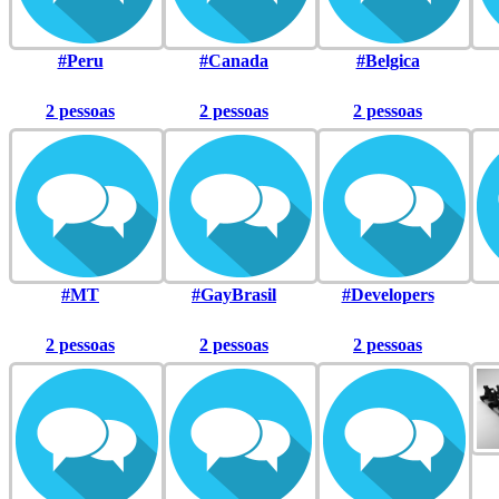
#Peru
#Canada
#Belgica
2 pessoas
2 pessoas
2 pessoas
#MT
#GayBrasil
#Developers
2 pessoas
2 pessoas
2 pessoas