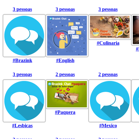
3 pessoas
3 pessoas
3 pessoas
#Culinaria
#
#Brazink
#English
3 pessoas
2 pessoas
2 pessoas
#Paquera
#Lesbicas
#Mexico