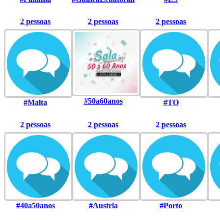
2 pessoas
2 pessoas
2 pessoas
#50a60anos
#Malta
#TO
2 pessoas
2 pessoas
2 pessoas
#40a50anos
#Austria
#Porto