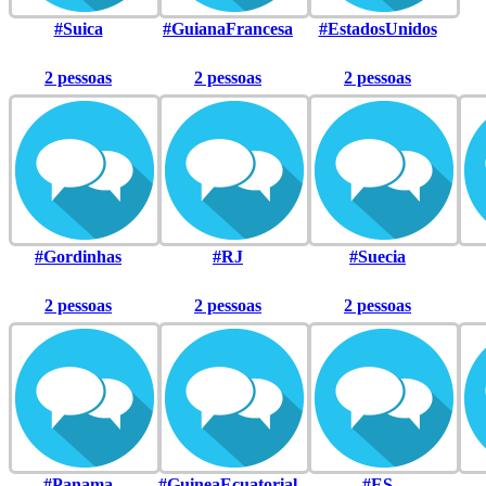
#Suica
#GuianaFrancesa
#EstadosUnidos
2 pessoas
2 pessoas
2 pessoas
#Gordinhas
#RJ
#Suecia
2 pessoas
2 pessoas
2 pessoas
#Panama
#GuineaEcuatorial
#ES