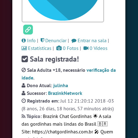
#Brazink
5 pessoas
#Zoom
5 pessoas
#RadioModao
4 pessoas
Ver todas as salas
Info
|
Denunciar
|
Entrar na sala
|
Estatísticas
|
0 Fotos
|
0 Vídeos
Sala registrada!
🎁 Promoção
🛍 Crie seu Chat e Rádio 📻
com Site e Chat Bot 🤖 de Pedidos
.
Sala Adulta +18, necessário
verificação da
idade
.
Dono Atual:
julinha
Sucessor:
BrazinkNetwork
Registrado em:
Jul 12 21:20:12 2018 -03
(8 anos, 26 dias, 18 horas, 57 minutos atrás)
Tópico:
Brazink Chat Gordinhas 🌟 A sala
English
Português
Español
© 2018 Brazink
das gordinhas mais lindas do Brasil 🇧🇷
Site:
https://chatgordinhas.com.br
🎤 Quem