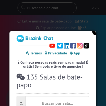
Entre numa sala de bate-papo
Stats
Espiar pessoas online
45
#EstadosUnidos
2
pessoas
#Amizade
10
pessoas
Termos
Privacidade
App
#Portugal
16 pessoas
Conheça pessoas reais sem pagar nada! É
#Brasil
7 pessoas
grátis! Sem bots e livre de anúncios!
#Evangelicos
7 pessoas
135 Salas de bate-
#Novanativa
6 pessoas
papo
#Denuncias
6 pessoas
#Brazink
5 pessoas