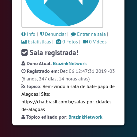
#Brasil
6 pessoas
#RadioModao
5 pessoas
#Brazink
5 pessoas
Info
|
Denunciar
|
Entrar na sala
|
Ver todas as salas
Estatísticas
|
0 Fotos
|
0 Vídeos
Sala registrada!
🎁 Promoção
🛍 Crie seu Chat e Rádio 📻
Dono Atual:
BrazinkNetwork
com Site e Chat Bot 🤖 de Pedidos
.
Registrado em:
Dec 06 12:47:31 2019 -03
(6 anos, 247 dias, 14 horas atrás)
Tópico:
Bem-vindo a sala de bate-papo de
Alagoas! Site:
https://chatbrasil.com.br/salas-por-cidades-
de-alagoas
Tópico editado por:
BrazinkNetwork
English
Português
Español
© 2018 Brazink