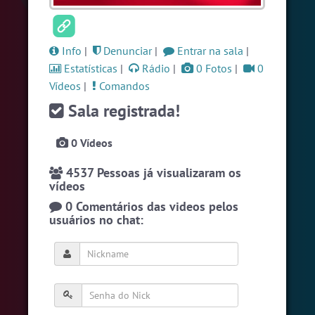
#Brazink
5 pessoas
#Zoom
5 pessoas
Info
|
Denunciar
|
Entrar na sala
|
#RadioModao
4 pessoas
Estatísticas
|
Rádio
|
0 Fotos
|
0
Vídeos
|
Comandos
Ver todas as salas
Sala registrada!
0 Vídeos
🎁 Promoção
🛍 Crie seu Chat e Rádio 📻
com Site e Chat Bot 🤖 de Pedidos
.
4537 Pessoas já visualizaram os
vídeos
0 Comentários das videos pelos
usuários no chat:
English
Português
Español
© 2018 Brazink